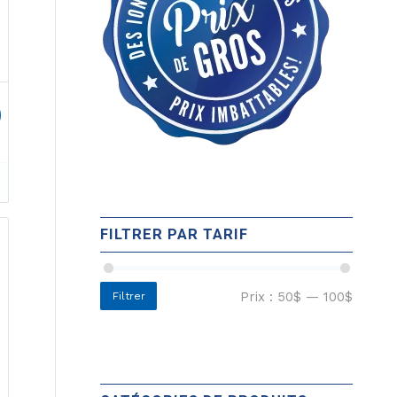
el
0$.
FILTRER PAR TARIF
Prix :
50$
—
100$
Filtrer