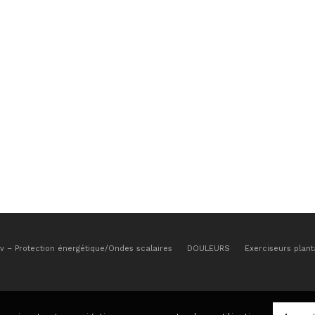
ov – Protection énergétique/Ondes scalaires
DOULEURS
Exerciseurs plant