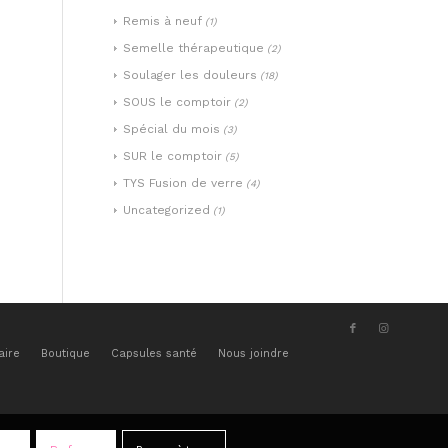
Remis à neuf
(1)
Semelle thérapeutique
(2)
Soulager les douleurs
(18)
SOUS le comptoir
(2)
Spécial du mois
(3)
SUR le comptoir
(5)
TYS Fusion de verre
(4)
Uncategorized
(1)
aire
Boutique
Capsules santé
Nous joindre