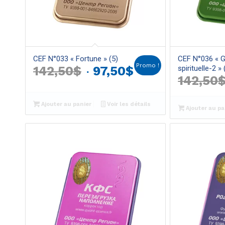
CEF N°033 « Fortune » (5)
CEF N°036 « G
Promo !
Le
Le
142,50
$
97,50
$
spirituelle-2 » 
142,50
prix
prix
initial
actuel
Ajouter au panier
Voir les détails
Ajouter au pa
était :
est :
142,50$.
97,50$.