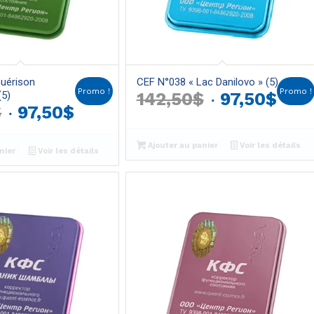
uérison
CEF N°038 « Lac Danilovo » (5)
Promo !
Promo !
Le
Le
(5)
142,50
$
97,50
$
Le
Le
$
97,50
$
prix
prix
prix
prix
initial
actu
Ajouter au panier
Voir les détails
initial
actuel
nier
Voir les détails
était :
est :
était :
est :
142,50$.
97,5
142,50$.
97,50$.