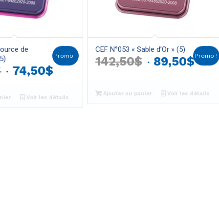
Source de
CEF N°053 « Sable d’Or » (5)
Promo !
Promo !
Le
Le
5)
142,50
$
89,50
$
Le
Le
$
74,50
$
prix
prix
prix
prix
initial
act
Ajouter au panier
Voir les détails
initial
actuel
nier
Voir les détails
était :
est 
était :
est :
142,50$.
89,
142,50$.
74,50$.