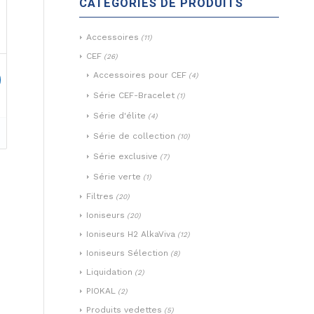
CATÉGORIES DE PRODUITS
Accessoires
(11)
CEF
(26)
Accessoires pour CEF
(4)
Série CEF-Bracelet
(1)
Série d'élite
(4)
uel
Série de collection
(10)
:
Série exclusive
(7)
50$.
Série verte
(1)
Filtres
(20)
Ioniseurs
(20)
Ioniseurs H2 AlkaViva
(12)
Ioniseurs Sélection
(8)
Liquidation
(2)
PIOKAL
(2)
Produits vedettes
(5)