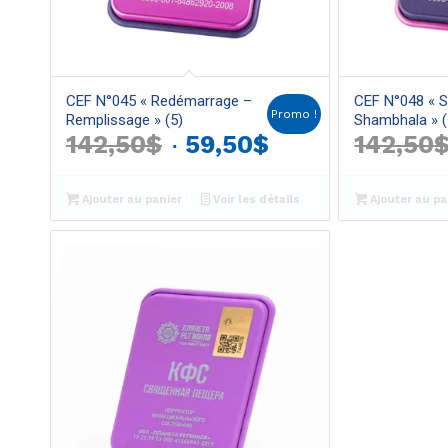
CEF N°045 « Redémarrage –
CEF N°048 « 
Promo !
Remplissage » (5)
Shambhala » (
Le
Le
142,50
$
59,50
$
142,50
prix
prix
initial
actuel
Ajouter au panier
Voir les détails
Ajouter au pa
était :
est :
142,50$.
59,50$.