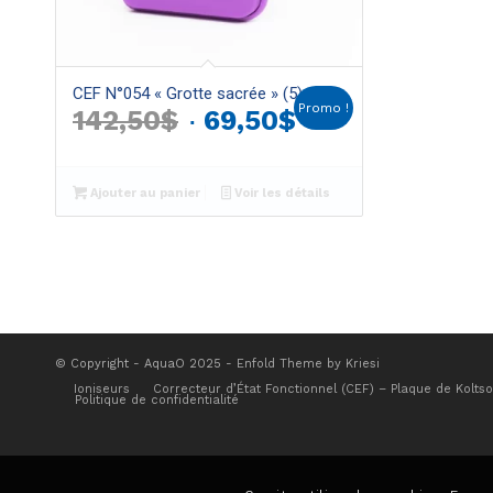
CEF N°054 « Grotte sacrée » (5)
Promo !
Le
Le
142,50
$
69,50
$
prix
prix
initial
actuel
Ajouter au panier
Voir les détails
était :
est :
142,50$.
69,50$.
© Copyright - AquaO 2025 -
Enfold Theme by Kriesi
Ioniseurs
Correcteur d’État Fonctionnel (CEF) – Plaque de Kolts
Politique de confidentialité