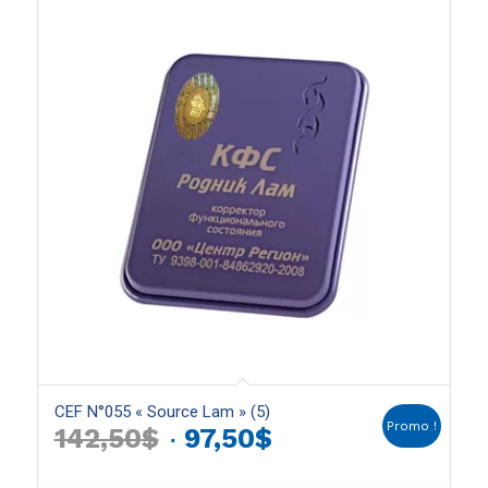
CEF N°055 « Source Lam » (5)
Promo !
Le
Le
142,50
$
97,50
$
prix
prix