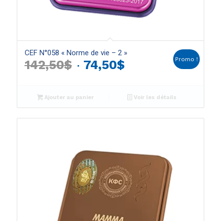
CEF N°058 « Norme de vie – 2 »
Promo !
Le
Le
142,50
$
74,50
$
prix
prix
initial
actuel
Ajouter au panier
Voir les détails
était :
est :
142,50$.
74,50$.