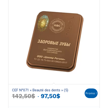
CEF N°071 « Beauté des dents » (5)
Promo !
Le
Le
142,50
$
97,50
$
prix
prix