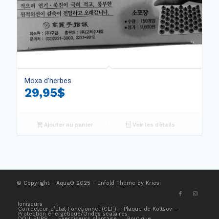
Moxa d’herbes
29,95
$
Ajouter au panier
Voir les détails
© Copyright - AquaO 2025 -
Enfold Theme by Kriesi
Ioniseurs
Correcteur d’État Fonctionnel (CEF) – Plaque de Koltsov –
Protection énergétique/Ondes scalaires
DOULEURS
Exerciseurs plantaire
Boutique