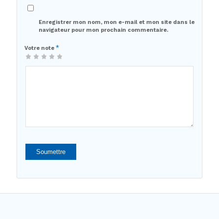
Enregistrer mon nom, mon e-mail et mon site dans le
navigateur pour mon prochain commentaire.
*
Votre note
1 étoile
2 étoiles
3 étoiles
4 étoiles
5 étoiles
sur
sur
sur 5
sur 5
sur 5
5
5