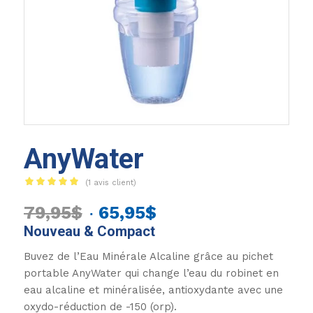
AnyWater
(
1
avis client)
Noté
5.00
Le
Le
79,95
$
65,95
$
sur 5 basé
sur
Nouveau & Compact
prix
prix
1
notation
initial
actuel
Buvez de l’Eau Minérale Alcaline grâce au pichet
client
était :
est :
portable AnyWater qui change l’eau du robinet en
eau alcaline et minéralisée, antioxydante avec une
79,95$.
65,95$.
oxydo-réduction de -150 (orp).