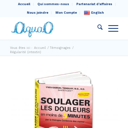
Accueil
Qui sommes-nous
Partenariat d’affaires
Nous joindre
Mon Compte
English
Vous êtes ici :
Accueil
/
Témoignages
/
Régularité (intestin)