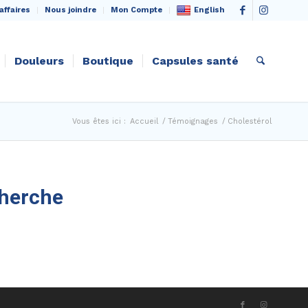
English
affaires
Nous joindre
Mon Compte
Douleurs
Boutique
Capsules santé
Vous êtes ici :
Accueil
/
Témoignages
/
Cholestérol
cherche