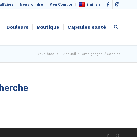
English
affaires
Nous joindre
Mon Compte
Douleurs
Boutique
Capsules santé
Vous êtes ici :
Accueil
/
Témoignages
/
Candida
cherche